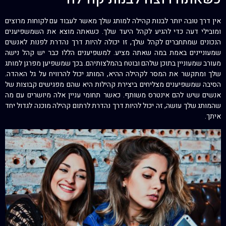
אין דרך טובה יותר לבנות קהילה למותג שלך מאשר לעבוד עם לקוחות מרוצים
ומובילי דעה כדי להגיע לקהל היעד שלך. כשאתה מוצא את השמשפיענים
הנכונים שמתחברים לקהל שלך, זו יכולה להיות דרך נהדרת לפנות לאנשים
שמעוניינים באמת במה שאתה מציע. למשפיענים הללו כבר יש קהל נישה
מעורב שמעוניין בתוכן שלהם ובוטח בהמלצותיהם. בכך שמשפיען מפרגן למותג
שלך ומתקשר את המסר לקהילה ההיא, המותג יכול להרוויח על גל האהדה.
הסיבה שמשפיענים מצליחים ביצירת קהילות היא שהם מפגישים קבוצות של
אנשים שיש להם אינטרס משותף. כאשר תחומי עניין אלה מיושרים עם מה
שהמותג שלך עושה, זה יכול להיות דרך נהדרת לרתום קהילה מוכנה לגדול יחד
איתך.