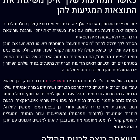
כאשר המודעות שלך אינן משיגות את
התוצאות המגיעות להן
יתכן שגילית שהתוכן האורגני שלך לא מציג ביצועים טובים, ולכן החלטת לבחור
במקום זאת מודעות בתשלום. עם זאת, בעשיית זאת יתכן שהבנת שהוצאת
הרבה כסף ולא באמת ראית תוצאות.
הסיבה לכך יכולה להיות "חוסמי מודעות" החוסמים פשוטו כמשמעו את תוכן
המודעה שלך כך שהיא אפילו לא מגיעה לקהל היעד. שנית, חלק מהצרכנים
חווים "עייפות מודעות", הם מתעייפים מהמסה האדירה של הפרסום המוצג
בפניהם יום יום, וכשהם רואים מודעות חברתיות בתשלום בפיד שלהם העיוורון
או ההתעלמות מהן היא בגדר פוטנציאל גבוה.
במקרה של שיווק ע"י לקוחות מפרגנים ו
משפיענים
הדבר שונה, בכך שהוא
עובד עם יוצרים אותנטיים כדי לפרסם מוצרים ושירותים בצורה אמיתית שלא
מרגישה כמו מודעה פרסומית. קהל היעד נחשף למסרים השיווקיים של המותג
מאותו כותב אותנטי ופעמים רבות יוצר עימו איזו שהיא אינטראקציה, הבעת
רגש, מעורבות ואף בחירה לעקוב אחריו. כך בעצם המסר ממשיך לחלחל.
כותבים אותנטיים (לקוחות מפרגנים) ומשפיענים עבור מותגים מסוגלים
להעסיק קהל ולהימנע מחוסמי מודעות, ובכך להגיע לאנשים הנכונים עם תוכן
שהוא אותנטי.
כשאתה רוצה לבנות קהילה