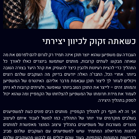
כשאתה זקוק לכיוון יצירתי
העבודה עם משפיען שהוא יוצר תוכן אינה תמיד רק לגרום להם לפרסם את מה
שאתה מבקש. לעתים קרובות, מותגים ישתמשו ביוצרים כאלו לאורך כל
התהליך כדי להצית רעיונות ולהבין כיצד להעסיק את קהל היעד בצורה הטובה
ביותר. אחרי הכל, החבר'ה האלה יודעים בדיוק מה העוקבים שלהם רוצים
ויכולים לעזור לך ליצור תוכן שבאמת מדבר אליהם. האינטרס של המשפיען
והמותג זהים – לייצר את התוכן הטוב ביותר שאפשר, ולעיתים קרובות לא ניתן
לעמוד את מידת תרומתו של המשפיען להצלחתו של הקמפיין ומה שהוא יכול
לספק בתהליך היצירה.
אך זה לא תקף רק לתהליך הקמפיין. מותגים רבים פונים כעת למשפיענים
בשלבים מוקדמים עוד יותר של התהליך, כמו למשל לעבוד איתם לעיצוב
מוצרים. מעורבות של משפיענים בתהליך עיצוב המוצר מאפשרת למותגים
ליהנות מהדיאלוג המתמיד שיש למשפיענים עם העוקבים שלהם סביב
הדרישות והמגמות הנוכחיות, בעוד שהם יכולים גם לבקש מהעוקבים שלהם