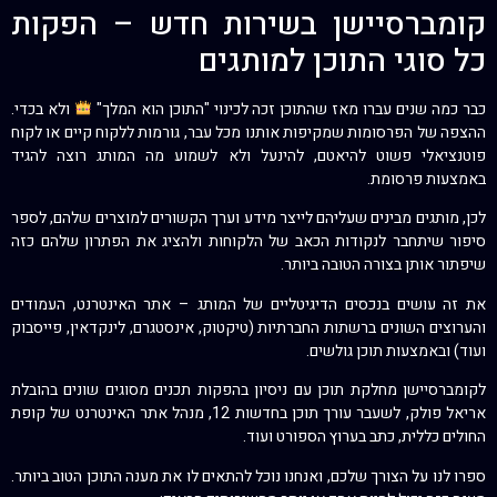
קומברסיישן בשירות חדש – הפקות
כל סוגי התוכן למותגים
כבר כמה שנים עברו מאז שהתוכן זכה לכינוי "התוכן הוא המלך"
ולא בכדי.
ההצפה של הפרסומות שמקיפות אותנו מכל עבר, גורמות ללקוח קיים או לקוח
פוטנציאלי פשוט להיאטם, להינעל ולא לשמוע מה המותג רוצה להגיד
באמצעות פרסומת.
לכן, מותגים מבינים שעליהם לייצר מידע וערך הקשורים למוצרים שלהם, לספר
סיפור שיתחבר לנקודות הכאב של הלקוחות ולהציג את הפתרון שלהם כזה
שיפתור אותן בצורה הטובה ביותר.
את זה עושים בנכסים הדיגיטליים של המותג – אתר האינטרנט, העמודים
והערוצים השונים ברשתות החברתיות (טיקטוק, אינסטגרם, לינקדאין, פייסבוק
ועוד) ובאמצעות תוכן גולשים.
לקומברסיישן מחלקת תוכן עם ניסיון בהפקות תכנים מסוגים שונים בהובלת
אריאל פולק, לשעבר עורך תוכן בחדשות 12, מנהל אתר האינטרנט של קופת
החולים כללית, כתב בערוץ הספורט ועוד.
ספרו לנו על הצורך שלכם, ואנחנו נוכל להתאים לו את מענה התוכן הטוב ביותר.