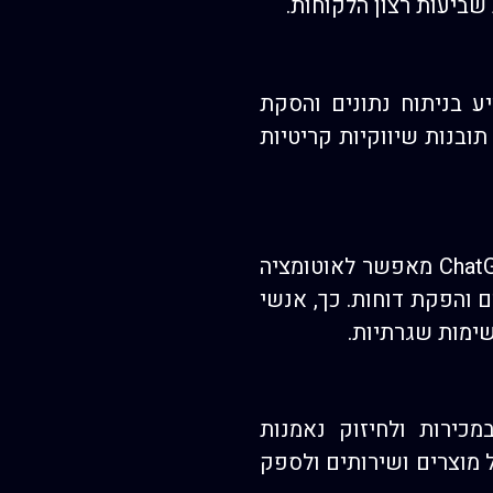
שביעות רצון הלקוחות.
ס על נתונים ומגמות משתנות. ChatGPT יכול לסייע בניתוח נתונים והסקת
תובנות שיווקיות קריטיות
אחד האתגרים הגדולים בשיווק דיגיטלי הוא ניהול מגוון המשימות היומיומיות. ChatGPT מאפשר לאוטומציה
ם והפקת דוחות. כך, אנשי
שימות שגרתיות.
מכירות ולחיזוק נאמנות
יץ על מוצרים ושירותים ולספק