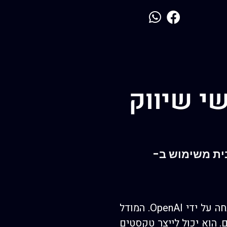
אנשי שיווק
ירבית משימוש ב-
ChatGPT הוא מודל שפה גדול המבוסס על טכנולוגיית ה-Transformer, אשר פותחה על ידי OpenAI. המודל
 הוא יכול לייצר טקסטים