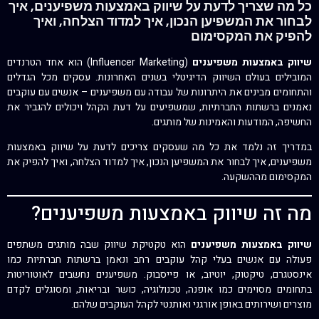
כל מה שצריך לדעת על שיווק באמצעות משפיענים, איך
לבחור את המשפיען הנכון, איך למדוד הצלחה, ואיך
להפיק את המקסימום
שיווק באמצעות משפיענים
(Influencer Marketing) הוא אחד הטרנדים
המובילים בעולם השיווק הדיגיטלי בשנים האחרונות. עסקים מכל הגדלים
והתחומים מבינים את היתרונות של עבודה עם משפיענים – אנשים עם עוקבים
נאמנים ברשתות החברתיות, שמשפיעים על דעת הקהל ויכולים להגביר את
החשיפה, המודעות והאמינות של מותגים.
במדריך זה נלמד את כל מה שעסקים צריכים לדעת על שיווק באמצעות
משפיענים, איך לבחור את המשפיען הנכון, איך למדוד הצלחה, ואיך להפיק את
המקסימום מההשקעה.
מה זה שיווק באמצעות משפיענים?
שיווק באמצעות משפיענים
הוא טקטיקת שיווק שבה מותגים משתפים
פעולה עם אנשים בעלי קהל עוקבים רחב ונאמן ברשתות חברתיות כמו
אינסטגרם, טיקטוק, יוטיוב, או פייסבוק. משפיענים נחשבים לאוטוריטות
בתחומים מסוימים כמו אופנה, טכנולוגיה, כושר ובריאות, ומסוגלים לקדם
מוצרים ושירותים באופן אורגני ואותנטי לקהל העוקבים שלהם.