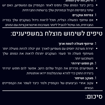
חיזוק מוניטין המותג
:
בדוק כיצד המותג שלך נתפס לאחר הקמפיין עם המשפיען, האם יש
שינוי בתפיסת הקהל ובמוניטין שלך ברשתות החברתיות.
צמיחת עוקבים
:
אם שיתוף הפעולה הצליח, תוכל לראות גידול בעוקבים שלך במדיה
החברתית, מה שיכול להוביל ליותר מעורבות ואינטראקציות עם המותג.
טיפים לשימוש מוצלח במשפיענים:
שיתוף פעולה לטווח ארוך
:
יצירת מערכת יחסים עם משפיען לאורך זמן יכולה להיות מועילה יותר
משיתוף פעולה חד פעמי. העוקבים יתרגלו לראות את המותג שלך
וישתכנעו יותר.
תן חופש יצירתי
:
משפיענים מכירים את הקהל שלהם היטב. אפשר להם חופש יצירתי
ביצירת התוכן כדי לוודא שההמלצות ייראו אותנטיות.
מעקב ושיפור
:
עקוב אחרי הביצועים של הקמפיין ולמד כיצד לשפר את הקמפיינים
הבאים.
סיכום: