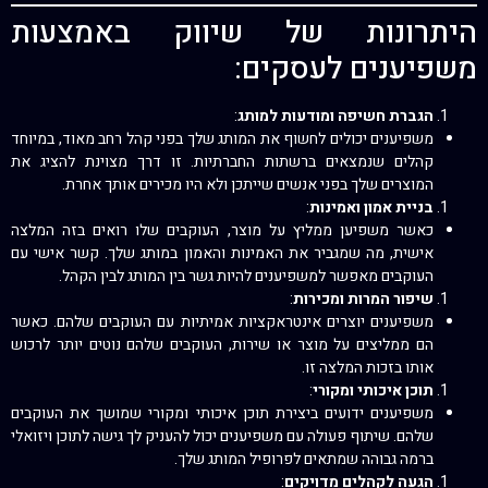
היתרונות של שיווק באמצעות
משפיענים לעסקים:
הגברת חשיפה ומודעות למותג
:
משפיענים יכולים לחשוף את המותג שלך בפני קהל רחב מאוד, במיוחד
קהלים שנמצאים ברשתות החברתיות. זו דרך מצוינת להציג את
המוצרים שלך בפני אנשים שייתכן ולא היו מכירים אותך אחרת.
בניית אמון ואמינות
:
כאשר משפיען ממליץ על מוצר, העוקבים שלו רואים בזה המלצה
אישית, מה שמגביר את האמינות והאמון במותג שלך. קשר אישי עם
העוקבים מאפשר למשפיענים להיות גשר בין המותג לבין הקהל.
שיפור המרות ומכירות
:
משפיענים יוצרים אינטראקציות אמיתיות עם העוקבים שלהם. כאשר
הם ממליצים על מוצר או שירות, העוקבים שלהם נוטים יותר לרכוש
אותו בזכות המלצה זו.
תוכן איכותי ומקורי
:
משפיענים ידועים ביצירת תוכן איכותי ומקורי שמושך את העוקבים
שלהם. שיתוף פעולה עם משפיענים יכול להעניק לך גישה לתוכן ויזואלי
ברמה גבוהה שמתאים לפרופיל המותג שלך.
הגעה לקהלים מדויקים
: