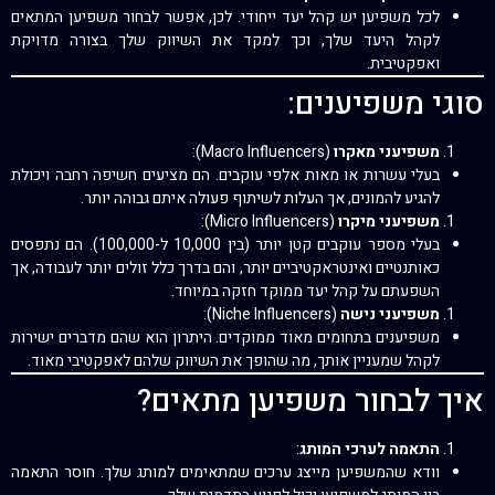
לכל משפיען יש קהל יעד ייחודי. לכן, אפשר לבחור משפיען המתאים
לקהל היעד שלך, וכך למקד את השיווק שלך בצורה מדויקת
ואפקטיבית.
סוגי משפיענים:
משפיעני מאקרו
(Macro Influencers):
בעלי עשרות או מאות אלפי עוקבים. הם מציעים חשיפה רחבה ויכולת
להגיע להמונים, אך העלות לשיתוף פעולה איתם גבוהה יותר.
משפיעני מיקרו
(Micro Influencers):
בעלי מספר עוקבים קטן יותר (בין 10,000 ל-100,000). הם נתפסים
כאותנטיים ואינטראקטיביים יותר, והם בדרך כלל זולים יותר לעבודה, אך
השפעתם על קהל יעד ממוקד חזקה במיוחד.
משפיעני נישה
(Niche Influencers):
משפיענים בתחומים מאוד ממוקדים. היתרון הוא שהם מדברים ישירות
לקהל שמעניין אותך, מה שהופך את השיווק שלהם לאפקטיבי מאוד.
איך לבחור משפיען מתאים?
התאמה לערכי המותג
:
וודא שהמשפיען מייצג ערכים שמתאימים למותג שלך. חוסר התאמה