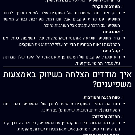
בין המותג למשפיען יכול לפגוע בתדמית שלך.
מעורבות הקהל
:
בדוק את רמת המעורבות של העוקבים שלו. לעיתים עדיף לבחור
משפיען עם פחות עוקבים אבל עם רמת מעורבות גבוהה, מאשר
משפיען עם הרבה עוקבים אבל מעורבות נמוכה.
אותנטיות
:
בחר משפיען שנראה אותנטי ושההמלצות שלו נשמעות כנות. אם
ההמלצות נראות מסחריות מדי, זה עלול להרתיע את העוקבים.
קהל היעד
:
ודא שקהל העוקבים של המשפיען תואם את קהל היעד שלך מבחינת
גיל, מגדר, תחומי עניין ועוד.
איך מודדים הצלחה בשיווק באמצעות
משפיענים?
טווח הגעה ומעורבות
:
נתח את מספר העוקבים שהגיעו לתוכן של המשפיען ואת רמת
המעורבות (לייקים, תגובות, שיתופים) עם התוכן.
המרות ומכירות
:
בדוק כמה המרות נוצרו מהקמפיין עם המשפיען, בין אם זה דרך קוד
הנחה ייחודי, קישור מותאם אישית או מכירות ישירות מהפניות.