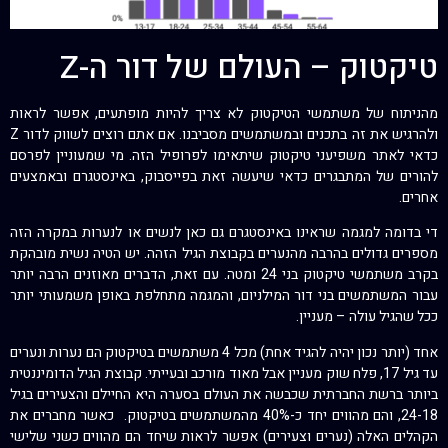
טיקטוק – העולם של דור ה-Z
מהניתוח של משתמשי הטיקטוק לא צריך להיות מופתעים, אפשר לראות
ולהרגיש את זה בתכנים ובמשתמשים מסביבנו. אם אתם רוצים לשווק לדור Z
כדאי לאתר משפיעני טיקטוק שיתאימו לפרופיל הזה. מי שמעוניין לפרסם
להורים של המתבגרים כדאי שיעשה זאת בפייסבוק, באינסטגרם ובאמצעים
אחרים.
די בדומה למגמה שראינו באינסטגרם גם כאן לנשים או לנערות במקרה הזה
מספרים גדולים בהרבה מהנערים בקבוצת הגיל הזהה. יש הטיה נשית מובהקת
בקרב משתמשי טיקטוק בני 24 ומטה. עם זאת, הדברים מאוזנים הרבה יותר
עבור המשתמשים בני דור המילניום, והמגמה מתחלפת באופן משמעותי יותר
ככל שהגיל עולה – מעניין.
אחד (יותר נכון יהיה להגיד אחת) מכל 4 משתמשים בטיקטוק הם נערות ונערים
עד גיל 17, פלח שוק מעניין אבל מאוד מורכב ובעייתי. קבוצת הגיל הדומיננטית
ביותר ברשת החברתית שכבשה את העולם בסערה היא החיילם והצעירים בגיל
24-18, והם מהווים יחד כ-40% מהמשתמשים בטיקטוק. כאשר מחברים את
הקהלים האלה (נערים וצעירים) אפשר לראות שיחד הם מהווים כשני שלישי