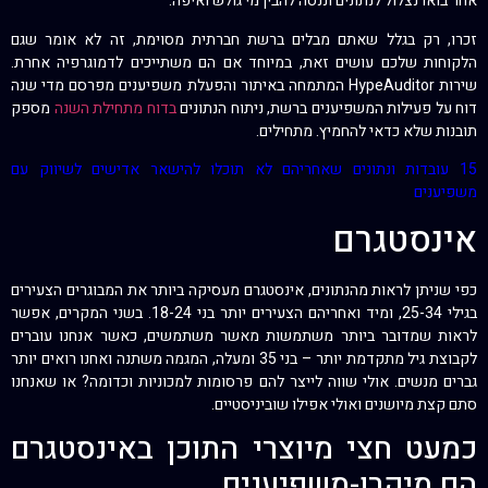
אחר בואו נצלול לנתונים וננסה להבין מי גולש ואיפה.
זכרו, רק בגלל שאתם מבלים ברשת חברתית מסוימת, זה לא אומר שגם
הלקוחות שלכם עושים זאת, במיוחד אם הם משתייכים לדמוגרפיה אחרת.
שירות HypeAuditor המתמחה באיתור והפעלת משפיענים מפרסם מדי שנה
דוח על פעילות המשפיענים ברשת, ניתוח הנתונים
בדוח מתחילת השנה
מספק
תובנות שלא כדאי להחמיץ. מתחילים.
15 עובדות ונתונים שאחריהם לא תוכלו להישאר אדישים לשיווק עם
משפיענים
אינסטגרם
כפי שניתן לראות מהנתונים, אינסטגרם מעסיקה ביותר את המבוגרים הצעירים
בגילי 25-34, ומיד ואחריהם הצעירים יותר בני 18-24. בשני המקרים, אפשר
לראות שמדובר ביותר משתמשות מאשר משתמשים, כאשר אנחנו עוברים
לקבוצת גיל מתקדמת יותר – בני 35 ומעלה, המגמה משתנה ואחנו רואים יותר
גברים מנשים. אולי שווה לייצר להם פרסומות למכוניות וכדומה? או שאנחנו
סתם קצת מיושנים ואולי אפילו שוביניסטיים.
כמעט חצי מיוצרי התוכן באינסטגרם
הם מיקרו-משפיענים