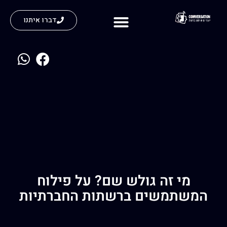
דברו איתנו
נעים להכיר
מי זה גולש שם? על פילוח
המשתמשים ברשתות החברתיות