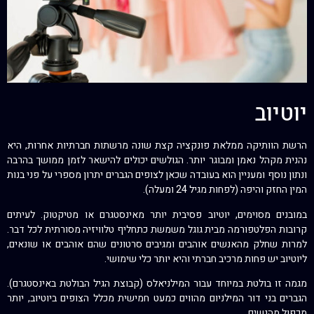
יוטיוב
הרשת הוותיקה ממלאת פונקציה קצת שונה מרשתות חברתיות אחרות, היא
נהנית מקהל נאמן ומבוגר יותר. הגולשים יכולים להישאר לזמן ממושך בהרבה
ונתון נוסף ומעניין הוא בעובדה שכאן לצופים הגברים יתרון מספרי על פני בנות
המין החזק והיפה (לפחות מגיל 24 ומעלה).
במובנים מסוימים, יוטיוב פסיבית יותר מאינסטגרם או מטיקטוק. לעיתים
קרובות הפלטפורמה מבית גוגל משמשת כתחליף טלוויזיה מסורתית לכל דבר.
למרות שחלק מהאנשים אוהבים ומגיבים סרטונים שהם אוהבים או שונאים,
ליוטיוב יש פחות מרכיב חברתי והיא יותר כלי שימושי.
מגמה זו בולטת במיוחד עבור המילניאלס (קבוצת הגיל הבולטת באינסטגרם).
הגברים בני דור המילניום מהווים כמעט חמישית מכלל הצופים ביוטיוב, יותר
מכפול מהנשים.