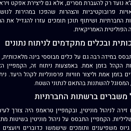
 נועד רק להעברת מסרים, אלא גם ליצירת אפקט וירא
יות פרובוקטיביות והצהרות שהפכו במהירות לנושא
 החברתיות ושיתוף תוכן תומכים עזרו להגדיל את ה
ה הפוליטית האמריקאית.
תית ובכלים מתקדמים לניתוח נתונים
יין טראמפ ב-2024 התבסס במידה רבה גם על כלים מבוססי בינה מלאכ
ת הקהל בזמן אמת. באמצעות ניתוח זה, הקמפיין ה
 בזמן אמת וליצור חוויות פרסונליות לקהל היעד. ני
, המסוגל להשתנות בהתאם לנתוני השטח.
הול משברים ברשתות החברתיות
ירה לניהול מוניטין, ובקמפיין טראמפ היה צורך לע
שליליות. הקמפיין התבסס על ניהול מוניטין בשיטות מת
, גיוס משפיענים ותומכים שישמשו כדוברים ויועצים