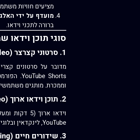
מציעים חוויות משתמש
מועדף על ידי האלג
ברורה לתכני וידאו.
סוגי תוכן וידאו ש
1. סרטוני קצרצר (Short-Form Video)
be Shorts
וממכרת. מותגים משתמשים 
2. תוכן וידאו ארוך (Long-Form Video)
וידאו ארוך (
YouTube, לינקדאין ובלוגים הם הפלטפורמות האידיאליות לתוכן כזה.
3. שידורים חיים (Live Streaming)