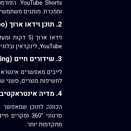
be Shorts
וממכרת. מותגים משתמשים 
2. תוכן וידאו ארוך (Long-Form Video)
וידאו ארוך (
YouTube, לינקדאין ובלוגים הם הפלטפורמות האידיאליות לתוכן כזה.
3. שידורים חיים (Live Streaming)
לייבים מאפשרים אינטראק
לחשיפות מוצרים, סשני שאלות ותשובות (Q&A), הדגמות בש
4. מדיה אינטראקטיבית
הכוונה לתוכן שמאפשר ל
מתקדמות יותר.