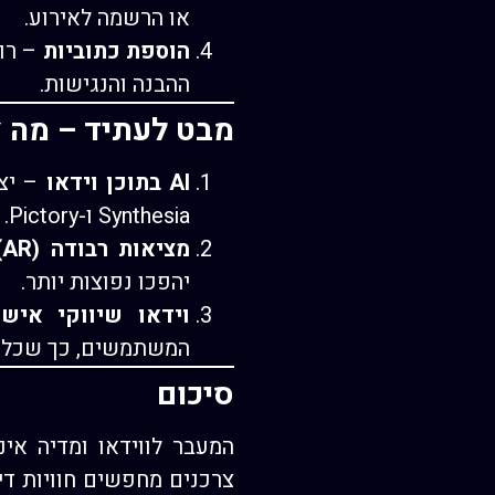
או הרשמה לאירוע.
הוספת כתוביות
– רוב
ההבנה והנגישות.
מבט לעתיד – מה צ
AI בתוכן וידאו
– יצי
Synthesia ו-Pictory.
מציאות רבודה (AR) ומציאות מדומה (VR)
יהפכו נפוצות יותר.
וידאו שיווקי אישי (nalized Video Marketing
המשתמשים, כך שכל לק
סיכום
המעבר לווידאו ומדיה אי
צרכנים מחפשים חוויות די