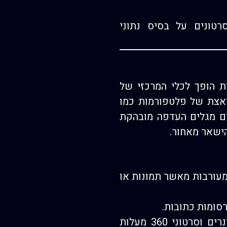
ונים על בסיס נתוני
ה אינטראקטיבית הופך לכלי המרכזי של
ואצת של פלטפורמות כמו
רימינג חיות, צרכנים מגלים העדפה מובהקת
הישאר מאחור.
ם כי סרטוני וידאו מקבלים פי 10 יותר מעורבות מאשר תמונות או
– אפשרויות כמו סטרימינג חי (Live), שידורי וובינרים וסרטוני 360 מעלות