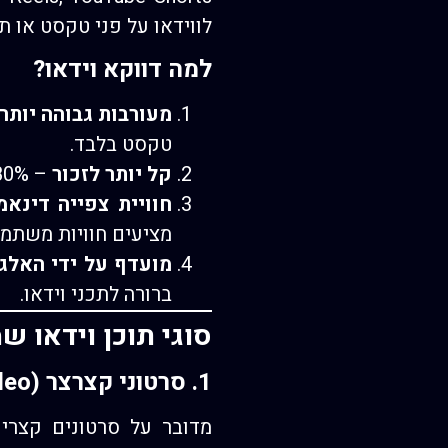
לווידאו על פני טקסט או ת
למה דווקא וידאו?
מעורבות גבוהה יותר
טקסט בלבד.
קל יותר לזכור
– 80% מהצרכנים זוכרים מודעות וידאו טוב יותר בהשוואה לפרסומות כתובות.
חוויית צפייה דינאמ
מציעים חוויות משתמש
מועדף על ידי האלג
ברורה לתכני וידאו.
סוגי תוכן וידאו ש
1. סרטוני קצרצר (Short-Form Video)