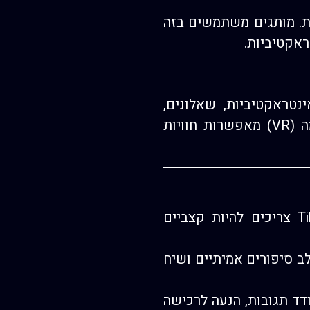
ת. מותגים משתמשים בזה
טראקטיביות, שאלונים,
סרטוני 360° וסקרים חיים. טכנולוגיות כמו מציאות רבודה (AR) ומציאות מדומה (VR) מאפשרות חוויות
– יצירת תוכן ייעודי לכל פלטפורמה. סרטוני TikTok צריכים להיות קצביים
 סיפורים אמיתיים ושיח
ודד תגובות, הנעה לרכישה