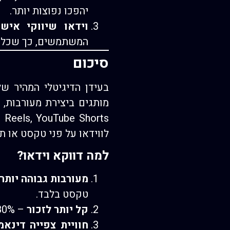
יהפכו נפוצות יותר.
וידאו שיווקי אישי (nalized Video Marketing
המשתמשים, כך שכל לק
סיכום
מותגים ביצירת מעורבות,
לווידאו על פני טקסט או ת
למה דווקא וידאו?
מעורבות גבוהה יותר
טקסט בלבד.
קל יותר לזכור
– 80% מהצרכנים זוכרים מודעות וידאו טוב יותר בהשוואה לפרסומות כתובות.
חוויית צפייה דינאמ