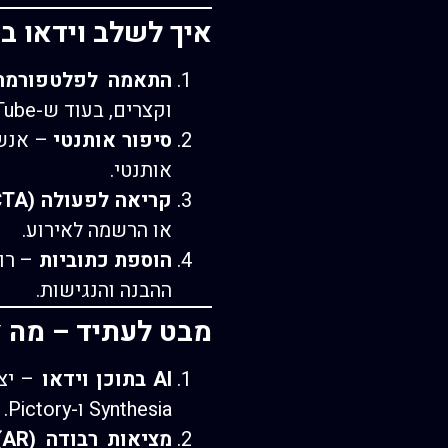
איך לשלב וידאו ב
התאמה לפלטפורמה
וקצרים, בעוד ש-YouTube מאפשר תוכן יותר מעמיק.
סיפור אותנטי
– אנשי
אותנטי.
קריאה לפעולה (CTA)
או הרשמה לאירוע.
הוספת כתוביות
– רוב
ההבנה והנגישות.
מבט לעתיד – מה צ
AI בתוכן וידאו
– יצי
Synthesia ו-Pictory.
מציאות רבודה (AR) ומציאות מדומה (VR)