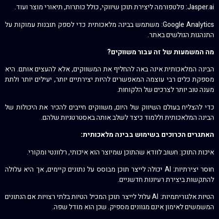
Jasper.ai: פלטפורמה ליצירת תוכן שיווקי, כולל כותרות, תיאורי מוצר ועוד.
Google Analytics: משתמש בבינה מלאכותית כדי לספק תובנות עמוקות על
התנהגות הגולשים באתר.
מה המשמעות של זה עבור משווקים?
הבינה המלאכותית אינה באה להחליף את המשווקים, אלא להעצים אותם. היא
מספקת כלים רבי עוצמה המאפשרים להיות יצירתיים יותר, יעילים יותר ולתת
מענה טוב יותר לצרכים של הלקוחות.
כדי להצליח בעולם השיווק של היום, משווקים חייבים להכיר את היכולות של
הבינה המלאכותית וללמוד כיצד לשלב אותה באסטרטגיות שלהם.
האתגרים הכרוכים בשימוש בבינה מלאכותית:
איכות התוכן: חשוב לוודא שהתוכן שמיוצר הוא איכותי, רלוונטי ומקורי.
חוסר יצירתיות: AI יכולה לייצר תוכן מבוסס על נתונים קיימים, אך היא עלולה
להתקשות ביצירת רעיונות חדשניים.
הטיות אלגוריתמיות: AI עלול לייצר תוכן המכיל הטיות בלתי רצויות אם הנתונים
המשמשים לאימון אינם מגוונים מספיק. שכן הוא מודל שפה.