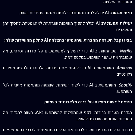
ומערכות המלצות.
חיזוי מגמות:
AI יכולה לנתח נתונים כדי לחזות מגמות עתידיות בשוק.
יעילות תפעולית:
AI יכולה להפוך משימות שגרתיות לאוטומטיות, לחסוך זמן
ומשאבים.
בואו נקבל השראה מחברות שהטמיעו בהצלחה AI כחלק מהשירות שלה:
Netflix
: משתמשת ב-AI כדי להמליץ למשתמשים על סדרות וסרטים, מה
שמגביר את שיעור השימוש בפלטפורמה.
Amazon
: משתמשת ב-AI כדי לחזות את העדפות הלקוחות ולהציע מוצרים
רלוונטיים.
Spotify
: משתמשת ב-AI כדי ליצור רשימות השמעה מותאמות אישית לכל
משתמש.
טיפים ליישום מוצלח של בינה מלאכותית בשיווק
הגדרת מטרות ברורות: לפני שמתחילים להשתמש ב-AI, חשוב להגדיר מה
המטרות העסקיות שרוצים להשיג.
בחירת הכלים הנכונים: חשוב לבחור את הכלים המתאימים לצרכים הספציפיים