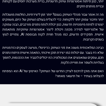
יותר, כגון פיתוח אסטרטגיות שיווק חדשניות, בניית מערכות יחסים עם לקוחות
ובניית מותגים חזקים.
מה זה אומר עבור מנהלי השיווק בעצם? יותר זמן ליצירתיות, החלטות מושכלות
יותר וחיבור עמוק יותר ללקוחות. כדי להצליח בעולם השיווק של היום, משווקים
יצטרכו לפתח מיומנויות חדשות, כגון יכולת לנתח נתונים מורכבים, הבנה עמוקה
של אלגוריתמי למידה מכונה ויכולת ליצור אסטרטגיות שיווקיות מותאמות
אישית. תפקידים חדשים, כמו מנהל חווית לקוח מבוססת AI, צפויים לצוץ
בשנים הקרובות.
הבינה המלאכותית משנה את פני השיווק הדיגיטלי, מציעה לעסקים הזדמנויות
שלא היו בעבר. עם יכולות כמו יצירת תוכן איכותי, התאמה אישית וניתוח נתונים
חכם, עסקים שמאמצים את הטכנולוגיה הזו יכולים להגביר את ההכנסות, לחסוך
בעלויות ולשפר את חוויית הלקוח.
האם אתה מוכן להיכנס לעידן החדש של השיווק? האימוץ של AI הוא המפתח
להצלחה בעתיד – אל תישאר מאחור!