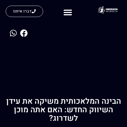
דברו איתנו
נעים להכיר
הבינה המלאכותית משיקה את עידן
השיווק החדש: האם אתה מוכן
לשדרוג?