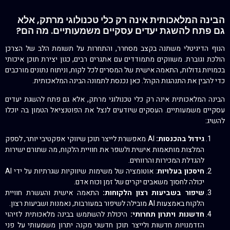
הבינה המלאכותית אינה רק כלי טכנולוגי מרתק, אלא
גם פתח להשגת יעדים עסקיים משמעותיים. מה הם?
הנוף הדיגיטלי משתנה בקצב מסחרר, והתחרות על תשומת הלב של הצרכן
הולכת וגוברת. משווקים מתמודדים עם אתגרים רבים, כגון יצירת תוכן איכותי
בכמויות גדולות, התאמה אישית של המסרים לכל לקוח, וניתוח נתונים מורכבים
כדי להבין את התנהגות הקהל. כאן נכנסת לתמונה הבינה המלאכותית.
הבינה המלאכותית אינה רק כלי טכנולוגי מרתק, אלא גם פתח להשגת יעדים
עסקיים משמעותיים. העסקים שיודעים לנצל את הפוטנציאל הטמון בה יוכלו
להשיג:
גידול בהכנסות:
AI מאפשרת לייצר תוכן שיווקי אפקטיבי יותר, לספק
המלצות מותאמות אישית ולשפר את חוויית הלקוח, מה שתורם ישירות
להגדלת המכירות והרווחים.
חיסכון בעלויות
: אוטומציה של משימות שיווקיות שגרתיות על ידי AI
יכולה לחסוך משאבים יקרים של זמן וכוח אדם.
שיפור בשביעות רצון הלקוחות:
התאמה אישית והעשרת חוויית
הלקוח באמצעות AI מובילה לשיפור במעורבות, נאמנות ושביעות רצון.
חדשנות ויתרון תחרותי:
היכולת להשתמש בבינה מלאכותית לזיהוי
הזדמנויות חדשות ולייצר תוכן חדשני מקנה יתרון משמעותי על פני