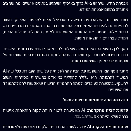
אבטחת מידע: שימוש ב-AI כרוך באיסוף ושימוש בנתונים אישיים, מה שמציב
אתגרים בתחום אבטחת המידע.
בעוד שהבינה המלאכותית מציעה פוטנציאל עצום לשיפור השיווק, חשוב
להתייחס גם להיבטים האתיים של השימוש בה. אחד האתגרים המרכזיים הוא
הטיות אלגוריתמיות. אם הנתונים המשמשים לאימון המודלים מכילים הטיות,
המודל עצמו ייצור תוצאות מוטות.
נוסף לכך, נושא הפרטיות מעלה שאלות לגבי איסוף ושימוש בנתונים אישיים.
חברות חייבות לוודא שהן פועלות בהתאם לתקנות הגנת הפרטיות ושומרות על
שקיפות לגבי אופן השימוש בנתונים.
אתגר נוסף הוא ההשפעה של הבינה המלאכותית על שוק העבודה. ככל שה-AI
תמשיך להתפתח, היא עלולה להחליף בני אדם במשימות מסוימות. חשוב
להשקיע בהכשרת העובדים ולפתח מיומנויות חדשות שיאפשרו להם להתמודד
עם השינויים.
הנה כמה מההזדמנויות חדשות למשל
פרסונליזציה מתקדמת:
AI מאפשרת ליצור חוויות לקוח מותאמות אישית
ברמה שלא הייתה אפשרית בעבר.
שיפור חוויית הלקוח:
AI יכולה לשפר את חוויית הלקוח באמצעות צ'אטבוטים