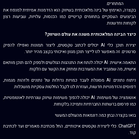
המתחרים.
בקצרה, האימוץ של בינה מלאכותית בשיווק הוא הזדמנות אמיתית למנפח את
הביצועים העסקיים בתחומים קריטיים כמו הכנסות, עלויות, שביעות רצון
לקוחות וחדשנות.
כיצד הבינה המלאכותית משנה את עולם השיווק?
יצירת תוכן: כלי AI יכולים לכתוב טקסטים, ליצור תמונות ואפילו להפיק
סרטונים. זה מאפשר לנו לייצר תוכן מגוון ואיכותי בקצב מהיר יותר.
התאמה אישית: AI יכולה לנתח את התנהגות הגולשים ולספק להם תוכן מותאם
אישית, מה שמגביר את המעורבות ומחזק את הקשר עם הלקוח.
ניתוח נתונים: AI מסוגלת לעבד כמויות גדולות של נתונים ולזהות מגמות,
דפוסים והזדמנויות חדשות, ועוזרת לנו לקבל החלטות עסקיות מושכלות.
אוטומציה של משימות: AI יכולה להפוך משימות שיווק שגרתיות לאוטומטיות,
כמו פרסום ברשתות החברתיות ותמיכה בלקוחות.
בואו בקצרה נבחן כמה דוגמאות מהעולם המעשי
ChatGPT: כלי ליצירת טקסטים איכותיים, החל מכתיבת מאמרים ועד לכתיבת
קוד.