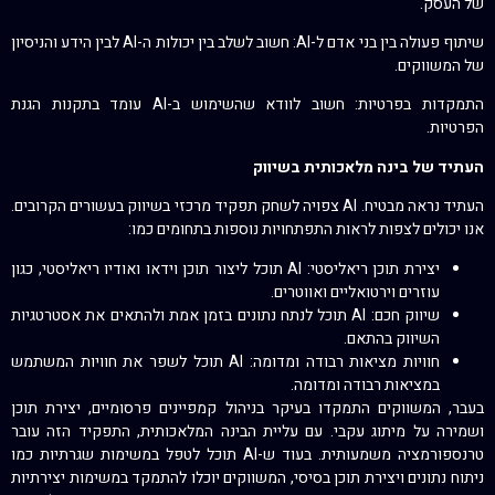
של העסק.
שיתוף פעולה בין בני אדם ל-AI: חשוב לשלב בין יכולות ה-AI לבין הידע והניסיון
של המשווקים.
התמקדות בפרטיות: חשוב לוודא שהשימוש ב-AI עומד בתקנות הגנת
הפרטיות.
העתיד של בינה מלאכותית בשיווק
העתיד נראה מבטיח. AI צפויה לשחק תפקיד מרכזי בשיווק בעשורים הקרובים.
אנו יכולים לצפות לראות התפתחויות נוספות בתחומים כמו:
יצירת תוכן ריאליסטי: AI תוכל ליצור תוכן וידאו ואודיו ריאליסטי, כגון
עוזרים וירטואליים ואווטרים.
שיווק חכם: AI תוכל לנתח נתונים בזמן אמת ולהתאים את אסטרטגיות
השיווק בהתאם.
חוויות מציאות רבודה ומדומה: AI תוכל לשפר את חוויות המשתמש
במציאות רבודה ומדומה.
בעבר, המשווקים התמקדו בעיקר בניהול קמפיינים פרסומיים, יצירת תוכן
ושמירה על מיתוג עקבי. עם עליית הבינה המלאכותית, התפקיד הזה עובר
טרנספורמציה משמעותית. בעוד ש-AI תוכל לטפל במשימות שגרתיות כמו
ניתוח נתונים ויצירת תוכן בסיסי, המשווקים יוכלו להתמקד במשימות יצירתיות