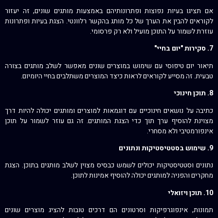
אם תציגו בעיות נפוצות ופתרונותיהם באמצעות מותגים שונים, זה יעזור
לקוראים להבין את הערך של כל מותג בהקשר רלוונטי. הצגת בעיות ופתרונות
עוזרת לשמור על התוכן מועיל ולא רק פרסומי.
7. סקירות "יום בחיי"
תיאור יום טיפוסי עם שימוש במוצרים שונים מאפשר לשלב מותגים בצורה
טבעית. זה מסייע לקוראים לראות כיצד המוצרים משתלבים בחיי היומיום.
8. תוכן חינוכי
כתיבה על נושאים חינוכיים עם דוגמאות למוצרים ומותגים יכולה להיות דרך
מצוינת להוסיף ערך תוך כדי הצגת המותגים. זה גם עוזר לשמור על תוכן
אינפורמטיבי ולא מסחרי.
9. שימוש בסטטיסטיקות ונתונים
נתונים וסטטיסטיקות יכולים לשמש כבסיס מצוין לשלב מותגים בתוכן. הצגת
מחקרים והפניה למותגים יכולה להוסיף אמינות לתוכן.
10. תוכן ויזואלי
תמונות, אינפוגרפיקות וסרטונים הם דרכים טובות להציג מוצרים שונים