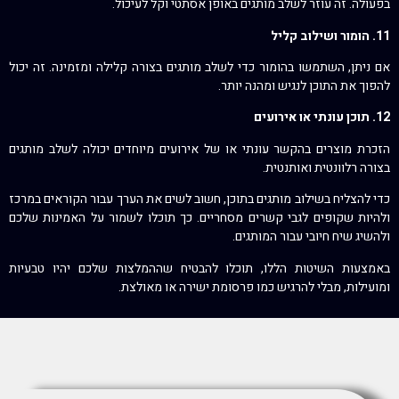
בפעולה. זה עוזר לשלב מותגים באופן אסתטי וקל לעיכול.
11. הומור ושילוב קליל
אם ניתן, השתמשו בהומור כדי לשלב מותגים בצורה קלילה ומזמינה. זה יכול
להפוך את התוכן לנגיש ומהנה יותר.
12. תוכן עונתי או אירועים
הזכרת מוצרים בהקשר עונתי או של אירועים מיוחדים יכולה לשלב מותגים
בצורה רלוונטית ואותנטית.
כדי להצליח בשילוב מותגים בתוכן, חשוב לשים את הערך עבור הקוראים במרכז
ולהיות שקופים לגבי קשרים מסחריים. כך תוכלו לשמור על האמינות שלכם
ולהשיג שיח חיובי עבור המותגים.
באמצעות השיטות הללו, תוכלו להבטיח שההמלצות שלכם יהיו טבעיות
ומועילות, מבלי להרגיש כמו פרסומת ישירה או מאולצת.