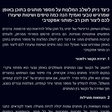
כיצד ניתן לשלב המלצות על מספר מותגים בתוכן באופן
שמרגיש טבעי ואמין? הנה כמה טיפים ושיטות שיעזרו
לכם ליצור תוכן רב-מותגי אפקטיבי
בעולם השיווק הדיגיטלי של ימינו ,כל תוכן עלול להיראות כמו פרסומת. צרכנים
מחפשים אותנטיות ואמינות. הם מזהים פרסום מסורתי ממרחק, ולעתים
קרובות מתעלמים ממנו. אז כיצד ניתן לשלב המלצות על מספר מותגים בתוכן
באופן שמרגיש טבעי ואמין? הנה כמה טיפים ושיטות שיעזרו לכם ליצור תוכן
רב-מותגי אפקטיבי:
1. יצירת הקשר רלוונטי
לחשוב על הקשר שבו המותגים משתלבים באופן טבעי הוא מפתח עיקרי.
במקום להזכיר מותגים בצורה אקראית, צרו סיפור שבו השימוש במוצרים
שונים הוא חלק בלתי נפרד. לדוגמה, אם אתם כותבים על "איך להכין קמפינג
מושלם", תוכלו להמליץ על מספר מותגי ציוד קמפינג, מצלמות ובגדים בטבע,
תוך שמירה על הקשר בין המותגים.
2. השוואות מועילות
הצגת השוואות בין מותגים שונות יכולה להיות מועילה מאוד לקוראים. כתבו
סקירה הוגנת על יתרונות וחסרונות של כל מותג, והשתמשו בנתונים